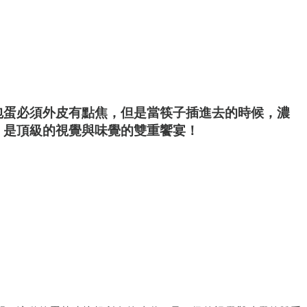
包蛋必須外皮有點焦，但是當筷子插進去的時候，濃
，是頂級的視覺與味覺的雙重饗宴！