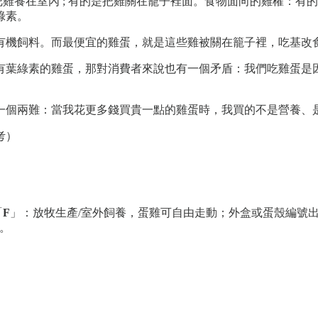
把雞養在室內 ; 有的是把雞關在籠子裡面。食物面向的雞權：
綠素。
有機飼料。而最便宜的雞蛋，就是這些雞被關在籠子裡，吃基改
有葉綠素的雞蛋，那對消費者來說也有一個矛盾：我們吃雞蛋是
一個兩難：當我花更多錢買貴一點的雞蛋時，我買的不是營養、
考）
「
F
」：放牧生產/室外飼養，蛋雞可自由走動；外盒或蛋殼編號
。