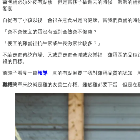
荷包蛋必須外皮有點焦，但是當筷子插進去的時候，濃濃的蛋
饗宴！
自從有了小孩以後，會很在意食材是否健康。當我們買蛋的時
「會不會便宜的蛋沒有煮到全熟會不健康？
「便宜的雞蛋裡抗生素或生長激素比較多？」
不論走進傳統市場、又或是走進全聯或家樂福，雞蛋區的品種
錢的目標。
前陣子看見一篇
報導
，真的有點顛覆了我對雞蛋品質的認知：
雞權
簡單來說就是雞的友善生存權。雖然雞都要下蛋，但是在