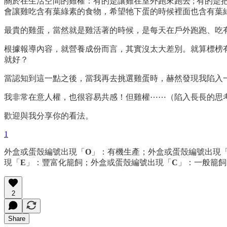
關於在生活空間的雞權：有的是讓雞在室外跑來跑去 ; 有的是
會讓雞吃含有葉綠素的食物，希望牠下蛋的時候裡面也含有葉
最貴的雞蛋，當然就是雞活著的時候，是每天在戶外跑跑、吃
根據報導內容，就營養成份而言，其實沒太大差別。就算標榜
就好？
當認知到這一點之後，當我再去挑選雞蛋時，赫然發現我陷入
我非常在意人權，也很容易共感！但雞權⋯⋯（陷入長長的思
歡迎與我分享你的看法。
1
外盒或蛋殼編號出現「
O
」：有機生產；外盒或蛋殼編號出現
現「
E
」：豐富化籠飼；外盒或蛋殼編號出現「
C
」：一般籠飼
2
Share