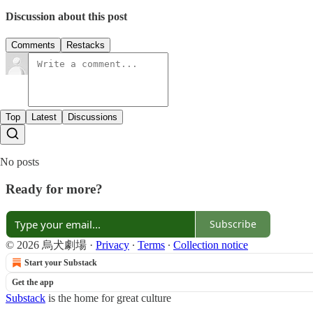
Discussion about this post
Comments
Restacks
Top
Latest
Discussions
No posts
Ready for more?
Subscribe
© 2026 烏犬劇場
·
Privacy
∙
Terms
∙
Collection notice
Start your Substack
Get the app
Substack
is the home for great culture