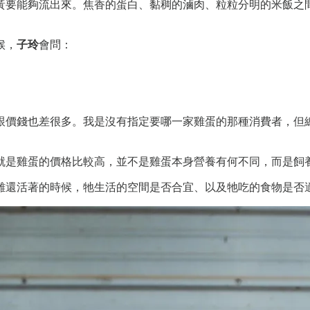
黃要能夠流出來。焦香的蛋白、黏稠的滷肉、粒粒分明的米飯之
候，
子玲
會問：
跟價錢也差很多。我是沒有指定要哪一家雞蛋的那種消費者，但
就是雞蛋的價格比較高，並不是雞蛋本身營養有何不同，而是飼
雞還活著的時候，牠生活的空間是否合宜、以及牠吃的食物是否