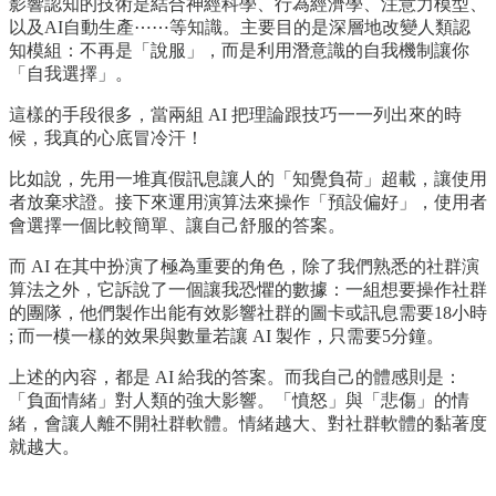
影響認知的技術是結合神經科學、行為經濟學、注意力模型、
以及AI自動生產⋯⋯等知識。主要目的是深層地改變人類認
知模組：不再是「說服」，而是利用潛意識的自我機制讓你
「自我選擇」。
這樣的手段很多，當兩組 AI 把理論跟技巧一一列出來的時
候，我真的心底冒冷汗！
比如說，先用一堆真假訊息讓人的「知覺負荷」超載，讓使用
者放棄求證。接下來運用演算法來操作「預設偏好」，使用者
會選擇一個比較簡單、讓自己舒服的答案。
而 AI 在其中扮演了極為重要的角色，除了我們熟悉的社群演
算法之外，它訴說了一個讓我恐懼的數據：一組想要操作社群
的團隊，他們製作出能有效影響社群的圖卡或訊息需要18小時
; 而一模一樣的效果與數量若讓 AI 製作，只需要5分鐘。
上述的內容，都是 AI 給我的答案。而我自己的體感則是：
「負面情緒」對人類的強大影響。「憤怒」與「悲傷」的情
緒，會讓人離不開社群軟體。情緒越大、對社群軟體的黏著度
就越大。