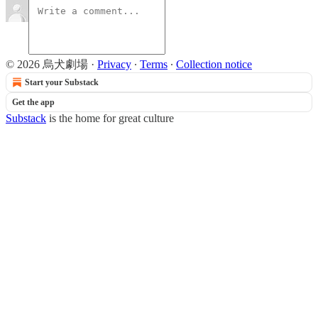
© 2026 烏犬劇場
·
Privacy
∙
Terms
∙
Collection notice
Start your Substack
Get the app
Substack
is the home for great culture