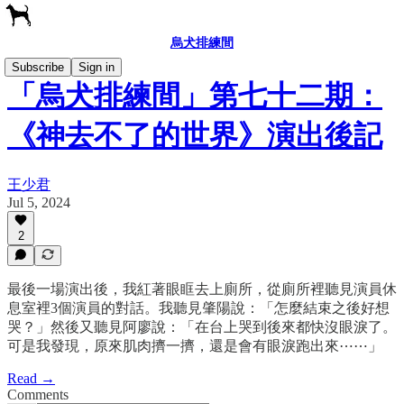
烏犬排練間
Subscribe
Sign in
「烏犬排練間」第七十二期：
《神去不了的世界》演出後記
王少君
Jul 5, 2024
2
最後一場演出後，我紅著眼眶去上廁所，從廁所裡聽見演員休
息室裡3個演員的對話。我聽見肇陽說：「怎麼結束之後好想
哭？」然後又聽見阿廖說：「在台上哭到後來都快沒眼淚了。
可是我發現，原來肌肉擠一擠，還是會有眼淚跑出來⋯⋯」
Read →
Comments