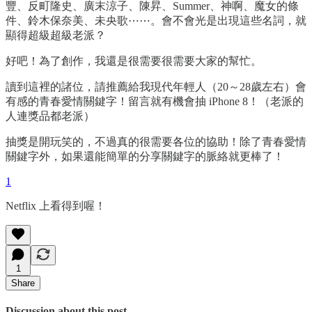
豐、反町隆史、廣末涼子、陳昇、Summer、神啊、魔女的條
件、鈴木保奈美、未央歌⋯⋯。會不會光是出現這些名詞，就
顯得超級超級老派？
好吧！為了創作，我還是很需要很需要大家的幫忙。
讀到這裡的諸位，請推薦給我現代年輕人（20～28歲左右）會
有感的青春愛情關鍵字！留言就有機會抽 iPhone 8！（老派的
人連獎品都老派）
抽獎是開玩笑的，不過真的很需要各位的協助！除了青春愛情
關鍵字外，如果還能簡單的分享關鍵字的脈絡就更棒了！
1
Netflix 上看得到喔！
1
Share
Discussion about this post