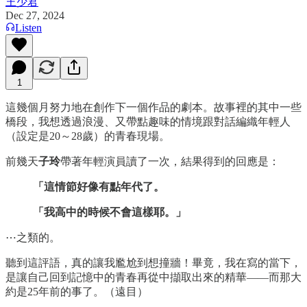
王少君
Dec 27, 2024
Listen
1
這幾個月努力地在創作下一個作品的劇本。故事裡的其中一些
橋段，我想透過浪漫、又帶點趣味的情境跟對話編織年輕人
（設定是20～28歲）的青春現場。
前幾天
子玲
帶著年輕演員讀了一次，結果得到的回應是：
「這情節好像有點年代了。
「我高中的時候不會這樣耶。」
⋯之類的。
聽到這評語，真的讓我尷尬到想撞牆！畢竟，我在寫的當下，
是讓自己回到記憶中的青春再從中擷取出來的精華——而那大
約是25年前的事了。（遠目）