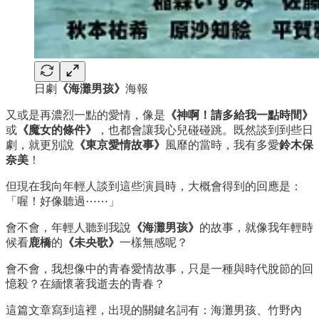
日劇
《海灘男孩》
海報
又或是再濃烈一點的愛情，像是
《神啊！請多給我一點時間》
或
《魔女的條件》
，也都會讓我心兒碰碰跳。既然談到到些日
劇，就更別說
《東京愛情故事》
風靡的當時，我有多愛
鈴木保
奈美
！
但現在我向年輕人談到這些演員時，大概會得到的回應是：
「喔！好像聽過⋯⋯」
會不會，年輕人聽到我說
《海灘男孩》
的故事，就像我年輕時
候看
鹿橋
的
《未央歌》
一樣無感呢？
會不會，我想像中的青春愛情故事，只是一種與時代脫節的回
憶殺？在緬懷著我逝去的青春？
這篇文章寫到這裡，出現的關鍵名詞有：海灘男孩、竹野內