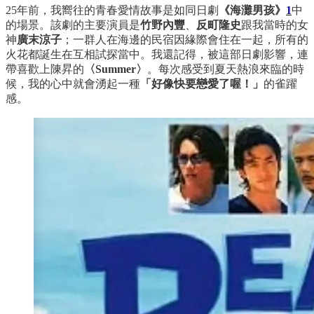
25年前，我嚮往的青春愛情故事是如同日劇
《海灘男孩》
1
中
的場景。該劇的主要演員是
竹野內豐
、
反町隆史
跟我當時的女
神
廣末涼子
；一群人在海邊的民宿因緣際會住在一起，所有的
火花都誕生在互相試探當中。我還記得，被這部日劇影響，連
帶喜歡上陳昇的
〈Summer〉
。每次感受到夏天熱浪來臨的時
候，我的心中就會湧起一種
「好像快要戀愛了喔！」
的雀躍
感。