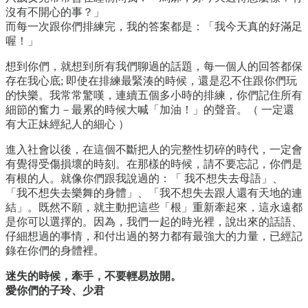
沒有不開心的事？」
而每一次跟你們排練完，我的答案都是：「我今天真的好滿足
喔！」
想到你們，就想到所有我們聊過的話題，每一個人的回答都保
存在我心底; 即使在排練最緊湊的時候，還是忍不住跟你們玩
的快樂。我常常驚嘆，連續五個多小時的排練，你們記住所有
細節的奮力－最累的時候大喊「加油！」的聲音。（ 一定還
有大正妹經紀人的細心 ）
進入社會以後，在這個不斷把人的完整性切碎的時代，一定會
有覺得受傷損壞的時刻。在那樣的時候，請不要忘記，你們是
有根的人。就像你們跟我說過的：「 我不想失去母語」、
「我不想失去樂舞的身體」、「我不想失去跟人還有天地的連
結」。既然不願，就主動把這些「根」重新牽起來，這永遠都
是你可以選擇的。因為，我們一起的時光裡，說出來的話語、
仔細想過的事情，和付出過的努力都有最強大的力量，已經記
錄在你們的身體裡。
迷失的時候，牽手，不要輕易放開。
愛你們的子玲、少君