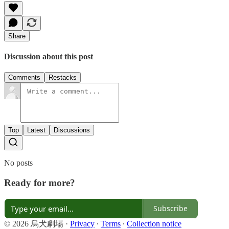
Share
Discussion about this post
Comments
Restacks
Top
Latest
Discussions
No posts
Ready for more?
Subscribe
© 2026 烏犬劇場
·
Privacy
∙
Terms
∙
Collection notice