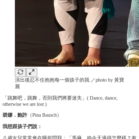
演出後忍不住抱抱每一個孩子的我 ／photo by 黃寶
麗
「跳舞吧，跳舞，否則我們將要迷失」( Dance, dance,
otherwise we are lost )
碧娜．鮑許
（Pina Bausch）
我想跟孩子們說：
八歲女兒常常會在睡前問我：「馬麻，妳今天過得怎麼樣？有