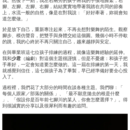
我。然後下一刻，我左右兩旁的孩子將我的手倏地握緊，右
腳、左腳、左腳、右腳，結結實實地帶著我踏在共同的節奏
上，水流一般的自然，像是在對我說：「好好牽著，妳就會知
道怎麼做。」
於是放下自己，重新專注起來，不再去想對樂舞的陌生。觀察
腳步、模仿聲音，把雙手與身體交給這個圓。幾個小時不停歇
的跳，我的心終於不再只關注自己，越來越靜與安定。
在與畢業班這七位孩子排練的過程，就像這樂舞經驗的延伸。
我和
少君
（編劇）對這個主題很謹慎，但是不憂慮：和孩子把
手牽好，一定會知道要怎麼做的。這一屆在排練的第一天，我
就感覺到信任，這七個孩子為了畢製，早已經準備好要全心投
入了。
過程裡，我們花了大部分的時間在談各種主題。我們聊：「
每個人跟家／部落的關係 」、「最不願意拋去的根是什麼
」、「假設你是百年前七腳川的某人，你會怎麼選擇？」。得
到很誠實的分享以及很犀利而有趣的追問。