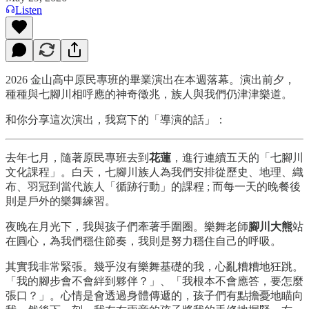
Listen
2026 金山高中原民專班的畢業演出在本週落幕。演出前夕，
種種與七腳川相呼應的神奇徵兆，族人與我們仍津津樂道。
和你分享這次演出，我寫下的「導演的話」：
去年七月，隨著原民專班去到
花蓮
，進行連續五天的「七腳川
文化課程」。白天，七腳川族人為我們安排從歷史、地理、織
布、羽冠到當代族人「循跡行動」的課程 ; 而每一天的晚餐後
則是戶外的樂舞練習。
夜晚在月光下，我與孩子們牽著手圍圈。樂舞老師
腳川大熊
站
在圓心，為我們穩住節奏，我則是努力穩住自己的呼吸。
其實我非常緊張。幾乎沒有樂舞基礎的我，心亂糟糟地狂跳。
「我的腳步會不會絆到夥伴？」、「我根本不會應答，要怎麼
張口？」。心情是會透過身體傳遞的，孩子們有點擔憂地瞄向