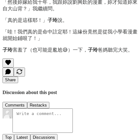
「然後妳嫁給我十年，我跟妳說劉興欽的漫畫，妳才知道妳來
自大山背？」我繼續問。
「真的是這樣耶！」
子玲
說。
「哇！我們真的是命中註定耶！這緣份竟然是從我小學看漫畫
就開始鋪哏了！」
子玲
害羞了（也可能是尷尬😅）一下，
子玲
爸媽聽完大笑。
Share
Discussion about this post
Comments
Restacks
Top
Latest
Discussions