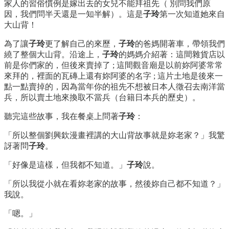
家人的習俗慣例是嫁出去的女兒不能拜祖先（ 別問我們原
因，我們問半天還是一知半解）。這是
子玲
第一次知道她來自
大山背！
為了讓
子玲
更了解自己的來歷，
子玲
的爸媽開著車，帶領我們
繞了整個大山背。沿途上，
子玲
的媽媽介紹著：這間雜貨店以
前是你們家的，但後來賣掉了 ; 這間觀音廟是以前妳阿婆常常
來拜的，裡面的瓦磚上還有妳阿婆的名字 ; 這片土地是後來一
點一點賣掉的，因為當年你的祖先不想被日本人徵召去南洋當
兵，所以賣土地來換取不當兵（台籍日本兵的歷史）。
聽完這些故事，我在餐桌上問著
子玲
：
「所以整個劉興欽漫畫裡講的大山背故事就是妳老家？」我驚
訝著問
子玲
。
「好像是這樣，但我都不知道。」
子玲
說。
「所以我從小就在看妳老家的故事，然後妳自己都不知道？」
我說。
「嗯。」