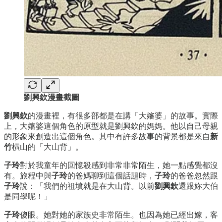
劉興欽漫畫截圖
劉興欽
的漫畫裡，有很多部都是在講「大嬸婆」的故事。實際
上，大嬸婆這個角色的原型就是劉興欽的媽媽。他以自己母親
的形象來創造出這個角色。其中有許多故事的背景都是來自
新
竹
橫山的「大山背」。
子玲
對於我童年的回憶殺感到非常非常陌生，她一點感覺都沒
有。旅程中與
子玲
的爸媽聊到這個話題時，
子玲
的爸爸忽然跟
子玲
說：「我們的祖墳就是在大山背。以前
劉興欽
還跟妳大伯
是同學呢！」
子玲
傻眼。她對她的家族史非常陌生。也因為她已經出嫁，客