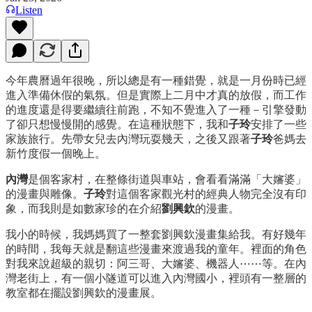
Listen
今年農曆過年很晚，所以總是有一種錯覺，就是一月份時已經
進入準備休假的氣氛。但是實際上二月中才真的放假，而工作
的進度還是得要繼續往前跑，不知不覺進入了一種－引擎發動
了卻只想慢慢開的感覺。在這種狀態下，我和
子玲
安排了一些
家族旅行。先帶女兒去內灣玩耍幾天，之後又跟著
子玲
爸媽去
新竹度假一個晚上。
內灣
是個客家村，在整條街道與車站，會看看滿滿「大嬸婆」
的漫畫與雕像。
子玲
對這個客家觀光村的經典人物完全沒有印
象，而我則是如數家珍的在介紹
劉興欽
的漫畫。
我小的時候，我媽媽買了一整套劉興欽漫畫集給我。有好幾年
的時間，我每天就是翻這些漫畫來渡過我的童年。裡面的角色
對我來說超級的親切：阿三哥、大嬸婆、機器人⋯⋯等。在內
灣老街上，有一個小隧道可以進入內灣國小，裡頭有一整層的
教室都在擺設劉興欽的漫畫展。