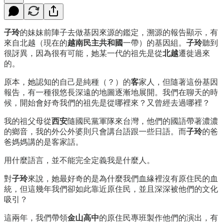
子玲
的妹妹前陣子去做基因來源的鑑定，溯源的報告顯示，有
來自北越（現在的
越南民主共和國
一帶）的基因組。
子玲
聽到
很訝異，因為很有可能，她某一代的祖先是從
北越
遷徙過來
的。
原本，她認知的自己是純種（？）的
客
家人，但隨著這份基因
報告，有一種很悠長深遠的地圖逐漸地展開。我們在聊天的時
候，開始會好奇我們的祖先是從哪裡來？又曾經去過哪裡？
我的祖父母從
西安
隨國民黨軍隊來台灣，他們的國語帶著濃濃
的鄉音，我的外公外婆則只會講台語跟一些日語。而
子玲
的爸
爸媽媽講的是客家話。
用什麼語言，並不能完全定義我是什麼人。
對
子玲
來說，她最好奇的是為什麼我們血緣裡沒有原住民的血
統，但這幾年我們卻如此靠近原住民，並且深深被他們的文化
吸引？
這兩年，我們帶領
金山高中
的原住民專班製作他們的演出，有