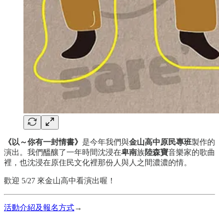
《以～你有一封情書》
是今年我們與
金山高中原民專班
製作的
演出。我們醞釀了一年時間沈浸在
卑南
族
陸森寶
音樂家的歌曲
裡，也沈浸在原住民文化裡那份人與人之間濃濃的情。
歡迎 5/27 來金山高中看演出喔！
活動介紹及報名方式
→