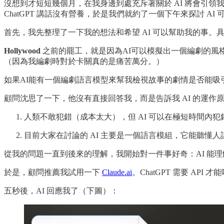
沒想到才短短幾個月，在我身邊到處充斥著關於 AI 將會引
ChatGPT 講話沒有營養，於是我們就約了一個下午來探討 A
首先，我先整理了一下我的想法和希望 AI 可以幫助我的事。
Hollywood
之前的罷工，就是因為AI可以模擬出一個編劇的風
（因為我編劇時對於卡關真的是痛苦萬分。）
如果AI能有一個編劇語言模型來幫我檢視故事的劇情是否能吸
顧問沈思了一下，他沒有直接回答我，而是告訴我 AI 的運
人類不敢犯錯（成本太大），但 AI 可以在極短時間內
目前大家在討論的 AI 主要是一個語言模組，它能聽懂
從我的問題一直到後來的理解，我開始對一件事好奇：AI 能
於是，顧問推薦我試用一下
Claude.ai
。ChatGPT 需要 AP
五秒後，AI 回應我了（下圖）：