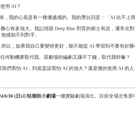
用 AI？
的時候，我的心底是有一種優越感的。我的潛台詞是：「AI 比不上
心有多強大。我記得跟 Deep Blue 對弈的棋士有說，通
候，他感知不到對手。
無關。所以，如果我自己要變得更好，能不能從 AI 學習到不要有
沒有任何動機要取代我。當劇場的編劇又賺不了錢，取代我幹嘛？
我們害怕 AI，到底是該害怕 AI 的強大？還是懂的使用 AI 的人
24/6/30 (日)
在
牯嶺街小劇場
一樓實驗劇場演出。目前全場次售票