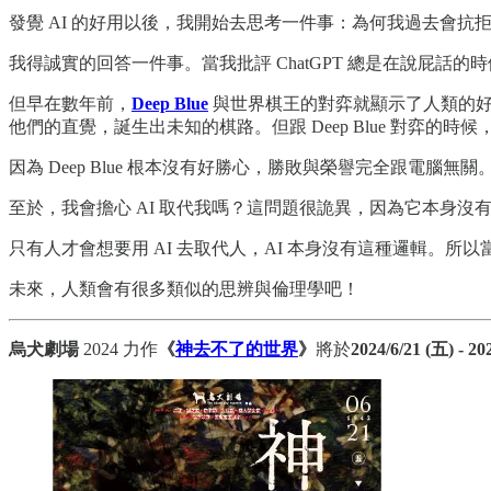
發覺 AI 的好用以後，我開始去思考一件事：為何我過去會抗拒使
我得誠實的回答一件事。當我批評 ChatGPT 總是在說屁話
但早在數年前，
Deep Blue
與世界棋王的對弈就顯示了人類的好勝
他們的直覺，誕生出未知的棋路。但跟 Deep Blue 對弈的時
因為 Deep Blue 根本沒有好勝心，勝敗與榮譽完全跟電腦
至於，我會擔心 AI 取代我嗎？這問題很詭異，因為它本身
只有人才會想要用 AI 去取代人，AI 本身沒有這種邏輯。所以當
未來，人類會有很多類似的思辨與倫理學吧！
烏犬劇場
2024 力作
《
神去不了的世界
》
將於
2024/6/21 (五) - 20