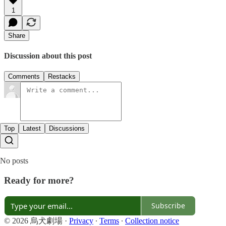
1
Share
Discussion about this post
Comments
Restacks
Top
Latest
Discussions
No posts
Ready for more?
Subscribe
© 2026 烏犬劇場
·
Privacy
∙
Terms
∙
Collection notice