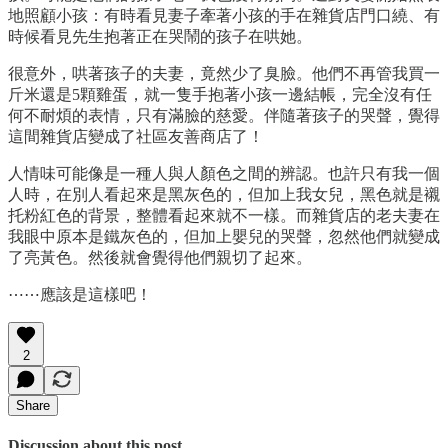
地照顧小孩：有時看見妻子牽著小孩的手在雜貨店門口繞、有
時候看見先生抱著正在哭鬧的孩子在哄她。
很意外，哄著孩子的夫妻，竟然少了臭臉。他們不再管我買一
斤米還是5顆雞蛋，就一隻手抱著小孩一邊結帳，完全沒有任
何不耐煩的表情，只有滿臉的慈愛。伴隨著孩子的哭聲，覺得
這間雜貨店變成了社區友善商店了！
人情味可能像是一種人與人顏色之間的辨認。也許只有我一個
人時，在別人看起來是黑灰色的，但加上我女兒，黑色就是襯
托粉紅色的背景，整體看起來就不一樣。而雜貨店的老夫妻在
我眼中原本是鐵灰色的，但加上嬰兒的哭聲，忽然他們就變成
了亮黃色。然後就會覺得他們親切了起來。
⋯⋯應該是這樣吧！
2
Share
Discussion about this post