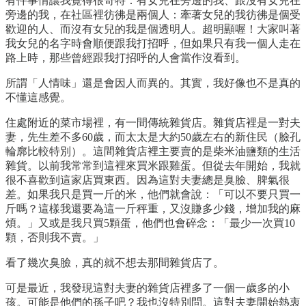
有件事情讓我覺得很奇特：有女兒在旁邊的我、跟沒有女兒在
旁邊的我，在社區裡彷彿是兩個人：牽著女兒的我彷彿是個受
歡迎的人、而沒有女兒的我是個透明人。超明顯喔！大家叫著
我女兒的名字時會順便跟我打招呼，但如果只有我一個人走在
路上時，那些曾經跟我打招呼的人會當作沒看到。
所謂「人情味」還是會因人而異的。其實，我好像也不是真的
不懂這感覺。
住處附近的菜市場裡，有一間傳統雜貨店。雜貨店裡是一對夫
妻，先生差不多60歲，而太太是大約50歲左右的新住民（臉孔
輪廓比較特別）。這間雜貨店裡主要賣的是柴米油鹽類的生活
雜貨。以前我常常到這裡來買米跟雞蛋。但從去年開始，我就
很不喜歡到這家店買東西。因為這對夫妻總是臭臉、脾氣很
差。如果我只是買一斤的米，他們就會說：「可以不要只買一
斤嗎？這樣我還要為這一斤秤重，又沒賺多少錢，增加我的麻
煩。」又或是我只買5顆蛋，他們也會碎念：「最少一次買10
顆，否則我不賣。」
看了幾次臭臉，真的就不想去那間雜貨店了。
可是最近，我發現這對夫妻的雜貨店裡多了一個一歲多的小
孩。可能是他們的孫子吧？我也沒特別問。這對夫妻開始熱衷