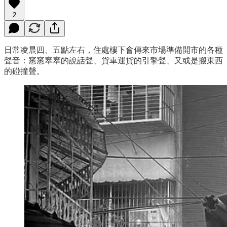
2
日常凌晨四、五點左右，住處樓下會傳來市場準備開市的各種
聲音：窸窸窣窣的說話聲、貨車運貨的引擎聲、又或是搬東西
的碰撞聲。