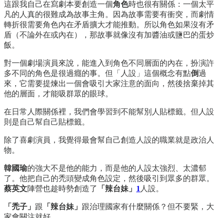
這跟我自己在寫劇本要創造一個
角色
時也很有關係：一個太平
凡的人真的很難成為故事主角。因為故事需要有衝突，而劇情
轉折很需要角色內在矛盾擴大才能推動。所以角色如果沒有矛
盾（不論外在或內在），那故事就像沒有加醬油或鹽巴的蛋炒
飯。
對一個劇場演員來說，能進入到角色不同層面的內在，扮演許
多不同的角色是很過癮的事。但「人設」這個概念有點
倒
過
來，它需要提煉出一個會吸引大家注意的面向，然後捨棄掉其
他的層面，才能吸群眾的眼球。
在日常人際關係裡，我們會學習到不能幫別人貼標籤。但人設
則是自己幫自己貼標籤。
除了喜劇演員，我覺得最會幫自己創造人設的職業就是政治人
物。
韓國瑜
的強大不是他的能力，而是他的人設太強烈、太濃郁
了。他把自己的禿頭變成角色設定，然後吸引到眾多的群眾。
蔡英文
陣營也趁時勢創造了
「辣台妹」
1
人設。
「禿子」
跟
「辣台妹」
跟治理國家有什麼關係？但不要緊，大
家會關注就好。