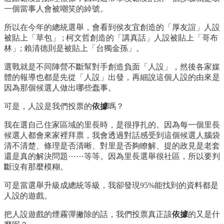
一個當事人會被嘲笑的綽號。
所以在今年的總統選舉，會看到侯友宜創造的「厚友誼」人設
被貼上「草包」 ; 柯文哲創造的「講真話」人設被貼上「哥布
林」; 賴清德則是被貼上「台獨金孫」。
選戰就是不同陣營不斷幫對手創造負面「人設」，然後各家媒
體的報導也都是先從「人設」出發，再細說這個人設的由來是
因為那個候選人做出哪些蠢事。
可是，人設是我們投票的
依據
嗎？
我在選自己住家區域的里長時，是很掙扎的。因為每一個里長
候選人都會來家裡拜票，我會透過對話感受到這個候選人腦袋
清不清楚、條理是否清晰、對里是否夠瞭解、提的政見是老套
還是真的解決問題⋯⋯等等。因為里長選舉很社區，所以要判
斷沒有那麼模糊。
可是當選舉升級成總統等級，我卻發現95%能找到的資料都是
人設的遊戲。
把人設遊戲的煙霧彈撇除的話，我們投票真正該
依據
的又是什