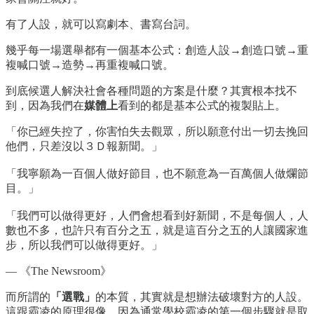
有了人設，就可以寫劇本、書寫台詞。
幾乎每一場選舉都有一個基本公式：創造人設→創造口號→重
複喊口號→造勢→再重複喊口號。
到底候選人解決社會各種問題的方案是什麼？其實根本找不
到，因為我們在
媒體上
看到的都是基本公式的複製貼上。
「你已經失控了，你害怕失去觀眾，所以願意付出一切去挽​回
他們，只差沒以３Ｄ報新聞。」
「我寧願為一百個人做好節目，也不願意為一百萬個人做爛​節
目。」
「我們可以做得更好，人們會想看到好新聞，不是每個人，​人
數也不多，也許只有百分之五，就是這百分之五的人讓國​家進
步，所以我們可以做得更好。」
— 《The Newsroom》
而所謂的
「選戰」
的本質，其實就是想辦法破壞對方的人設。
這跟霸凌的原理很像，因為通常學校霸凌的第一個步驟就是取