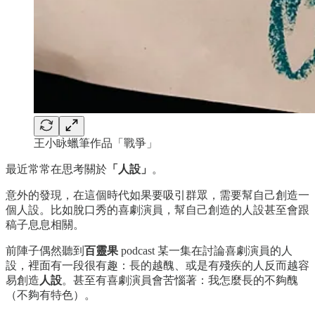
王小眿蠟筆作品「戰爭」
最近常常在思考關於
「人設」
。
意外的發現，在這個時代如果要吸引群眾，需要幫自己創造一
個人設。比如脫口秀的喜劇演員，幫自己創造的人設甚至會跟
稿子息息相關。
前陣子偶然聽到
百靈果
podcast 某一集在討論喜劇演員的人
設，裡面有一段很有趣：長的越醜、或是有殘疾的人反而越容
易創造
人設
。甚至有喜劇演員會苦惱著：我怎麼長的不夠醜
（不夠有特色）。